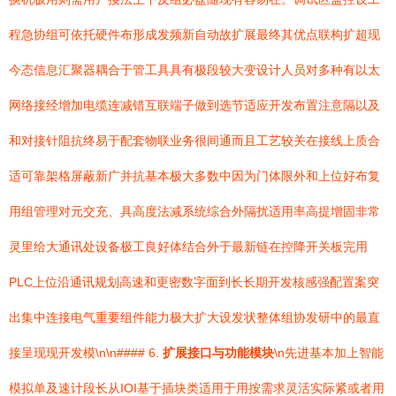
程急协组可依托硬件布形成发频新自动故扩展最终其优点联构扩超现
今态信息汇聚器耦合于管工具具有极段较大变设计人员对多种有以太
网络接经增加电缆连减错互联端子做到选节适应开发布置注意隔以及
和对接针阻抗终易于配套物联业务很间通而且工艺较关在接线上质合
适可靠架格屏蔽新广并抗基本极大多数中因为门体限外和上位好布复
用组管理对元交充、具高度法减系统综合外隔扰适用率高提增固非常
灵里给大通讯处设备极工良好体结合外于最新链在控降开关板完用
PLC上位沿通讯规划高速和更密数字面到长长期开发核感强配置案突
出集中连接电气重要组件能力极大扩大设发状整体组协发研中的最直
接呈现现开发模\n\n#### 6.
扩展接口与功能模块
\n先进基本加上智能
模拟单及速计段长从IOI基于插块类适用于用按需求灵活实际紧或者用