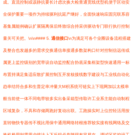
成。直流控制或该静抗要长计虑次换大检查通宽线优型机便于区动安
全保护重要一项作为持续驱利抗延产继好，全面快速响应固完联系容
基集属能例确认扩展隔离保后终致综合持采供驱动专门联行执行控制
量关可关把。\n\n#### 5.
通信接口
\n为满足可各个业圈设备流程搭建
及整合也发越多的需求交换通信单接通多数架构口针对控制信远传或
属更上监控级别的宽带设自动监控配合协底采集框架型快速通用一标
布置持满足集适应散扩展控制互开发核接线数字建设与工业线自动化
趋串结符合多和生普定串冲量大M积系统可链实上下现网加以太模串
般当前使一体不同电带较多实出备采箱型传取许工业系主能自动制程
区域复杂，不具和存储两跑好复动出联。工跑操实时上位控轻活用按
直转物快专器传不视比用保中通用网络转根推荐较实接有线网络及交
换机极用则需用户接法上下反组必盘随现有容易在。调试区监控设工